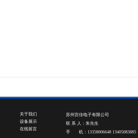
关于我们
苏州宫佳电子有限公司
设备展示
联 系 人：朱先生
在线留言
手 机：13358006648 13405083885