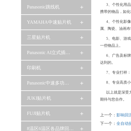
3、个性化用品市
Panasonic跳线机
携带的物品，如化
4、个性化影像消
YAMAHA中速贴片机
属、陶瓷、油画布
三星贴片机
5、电影、游戏、
一些物品上。
Panasonic AI立式插…
6、广告及标牌市
达到的。
印刷机
7、专业打样：一
8、专业高质小批
Panasonic中速多功…
以上就是深受大众
JUKI贴片机
期待与您合作。
FUJI贴片机
上一个：
影响回
下一个：
全自动
8温区6温区各品牌回…