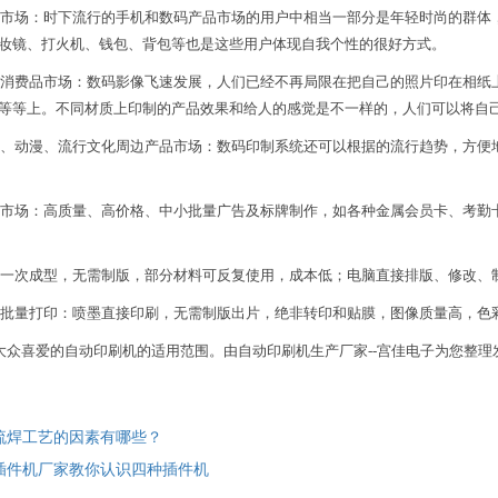
场：时下流行的手机和数码产品市场的用户中相当一部分是年轻时尚的群体，
妆镜、打火机、钱包、背包等也是这些用户体现自我个性的很好方式。
费品市场：数码影像飞速发展，人们已经不再局限在把自己的照片印在相纸
等等上。不同材质上印制的产品效果和给人的感觉是不一样的，人们可以将自
动漫、流行文化周边产品市场：数码印制系统还可以根据的流行趋势，方便地将
场：高质量、高价格、中小批量广告及标牌制作，如各种金属会员卡、考勤
次成型，无需制版，部分材料可反复使用，成本低；电脑直接排版、修改、
量打印：喷墨直接印刷，无需制版出片，绝非转印和贴膜，图像质量高，色
喜爱的自动印刷机的适用范围。由自动印刷机生产厂家--宫佳电子为您整理
流焊工艺的因素有哪些？
插件机厂家教你认识四种插件机